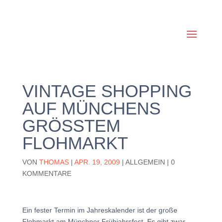
VINTAGE SHOPPING
AUF MÜNCHENS
GRÖSSTEM F
LOHMARKT
VON
THOMAS
|
APR. 19, 2009
|
ALLGEMEIN
|
0
KOMMENTARE
Ein fester Termin im Jahreskalender ist der große
Flohmarkt am Münchner Frühjahrsfest. Es gibt zwar