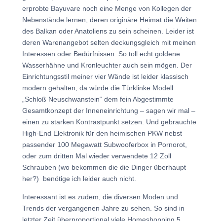
erprobte Bayuvare noch eine Menge von Kollegen der
Nebenstände lernen, deren originäre Heimat die Weiten
des Balkan oder Anatoliens zu sein scheinen. Leider ist
deren Warenangebot selten deckungsgleich mit meinen
Interessen oder Bedürfnissen. So toll echt goldene
Wasserhähne und Kronleuchter auch sein mögen. Der
Einrichtungsstil meiner vier Wände ist leider klassisch
modern gehalten, da würde die Türklinke Modell
„Schloß Neuschwanstein“ dem fein Abgestimmte
Gesamtkonzept der Inneneinrichtung – sagen wir mal –
einen zu starken Kontrastpunkt setzen. Und gebrauchte
High-End Elektronik für den heimischen PKW nebst
passender 100 Megawatt Subwooferbox in Pornorot,
oder zum dritten Mal wieder verwendete 12 Zoll
Schrauben (wo bekommen die die Dinger überhaupt
her?) benötige ich leider auch nicht.
Interessant ist es zudem, die diversen Moden und
Trends der vergangenen Jahre zu sehen. So sind in
letzter Zeit überproportional viele Homeshopping 5