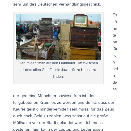
sehr um des Deutschen Verhandlungsgeschick.
Es
kö
nn
te
na
tür
lic
h
Darum geht man auf den Flohmarkt. Um zwischen
sei
all dem alten Geraffel ein Juwel für zu Hause zu
n,
finden.
da
ss
der gemeine Münchner sowieso froh ist, den
feilgebotenen Kram los zu werden und denkt, dass der
Käufer geistig minderbemittelt sein muss, für das Zeug
auch noch Geld zu zahlen, was sonst auf die große
Müllhalde vor der Stadt gelandet wäre. Ich muss
gestehen, hier kann der Laptop und Lederhosen