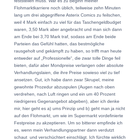
feststellen muss. War es zu Beginn meiner
Flohmarktkarriere noch üblich, teilweise zehn Minuten
lang um drei abgegriffene Asterix Comics zu feilschen,
weil 4 Mark einfach zu viel für das Taschengeldbudget
waren, 3,50 Mark aber angebracht und man sich dann
am Ende bei 3,70 Mark traf, sodass am Ende beide
Parteien das Gefühl hatten, das bestmögliche
rausgeholt und gekämpft zu haben, so trifft man heute
entweder auf „Professionelle“, die zwar tolle Dinge feil
bieten, dafür aber Mondpreise verlangen oder absolute
Verhandlungslaien, die ihre Preise sowieso viel zu tief
ansetzen. Gut, ich habe dann zwar Skrupel, meine
gewohnte Prozedur abzuspulen (Augen nach oben
verdrehen, nach Luft ringen und ein um 40 Prozent
niedrigeres Gegenangebot abgeben), aber ich denke
mir, hier geht es a) ums Prinzip und b) geht man ja nicht
auf den Flohmarkt, um wie im Supermarkt vordefinierte
Festpreise zu akzeptieren. Um so bitterer empfinde ich
es, wenn mein Verhandlungspartner dann verdutzt
schaut und verschüchtert einschlägt. Ich fürchte wirklich