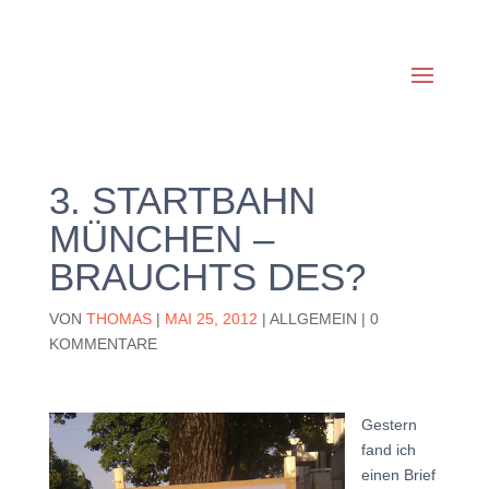
3. STARTBAHN
MÜNCHEN –
BRAUCHTS DES?
VON
THOMAS
|
MAI 25, 2012
|
ALLGEMEIN
|
0
KOMMENTARE
Gestern
fand ich
einen Brief